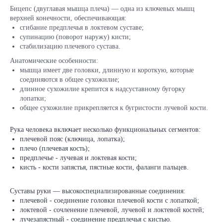
Бицепс (двуглавая мышца плеча) — одна из ключевых мышц
верхней конечности, обеспечивающая:
сгибание предплечья в локтевом суставе;
супинацию (поворот наружу) кисти;
стабилизацию плечевого сустава.
Анатомические особенности:
мышца имеет две головки, длинную и короткую, которые
соединяются в общее сухожилие;
длинное сухожилие крепится к надсуставному бугорку
лопатки;
общее сухожилие прикрепляется к бугристости лучевой кости.
Рука человека включает несколько функциональных сегментов:
плечевой пояс (ключица, лопатка);
плечо (плечевая кость);
предплечье - лучевая и локтевая кости;
кисть - кости запястья, пястные кости, фаланги пальцев.
Суставы руки — высокоспециализированные соединения:
плечевой - соединение головки плечевой кости с лопаткой;
локтевой - сочленение плечевой, лучевой и локтевой костей;
лучезапястный - соединение предплечья с кистью.