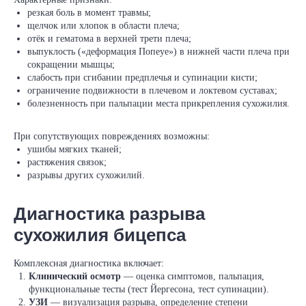
резкая боль в момент травмы;
щелчок или хлопок в области плеча;
отёк и гематома в верхней трети плеча;
выпуклость («деформация Попeye») в нижней части плеча при
сокращении мышцы;
слабость при сгибании предплечья и супинации кисти;
ограничение подвижности в плечевом и локтевом суставах;
болезненность при пальпации места прикрепления сухожилия.
При сопутствующих повреждениях возможны:
ушибы мягких тканей;
растяжения связок;
разрывы других сухожилий.
Диагностика разрыва
сухожилия бицепса
Комплексная диагностика включает:
Клинический осмотр
— оценка симптомов, пальпация,
функциональные тесты (тест Йергесона, тест супинации).
УЗИ
— визуализация разрыва, определение степени