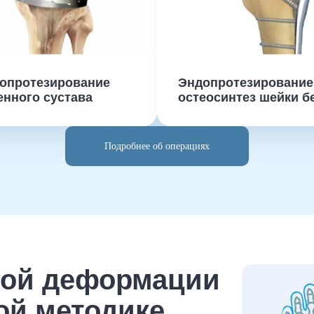
опротезирование
Эндопротезирование
енного сустава
остеосинтез шейки б
Подробнее об операциях
ной деформации
ой методике