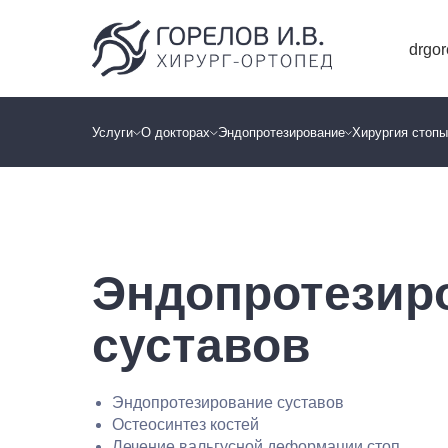
drgo
Услуги
О докторах
Эндопротезирование
Хирургия стоп
Эндопротезир
суставов
Эндопротезирование суставов
Остеосинтез костей
Лечение вальгусной деформации стоп