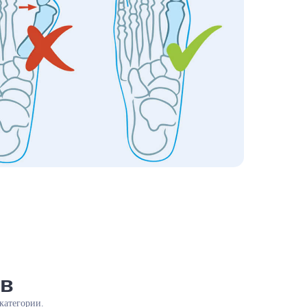
ов
категории.