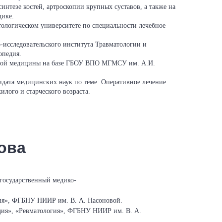
синтезе костей, артроскопии крупных суставов, а также на
дике.
атологическом университете по специальности лечебное
о-исследовательского института Травматологии и
опедия.
ейной медицины на базе ГБОУ ВПО МГМСУ им. А.И.
идата медицинских наук по теме: Оперативное лечение
лого и старческого возраста.
ова
государственный медико-
дия», ФГБНУ НИИР им. В. А. Насоновой.
едия», «Ревматология», ФГБНУ НИИР им. В. А.