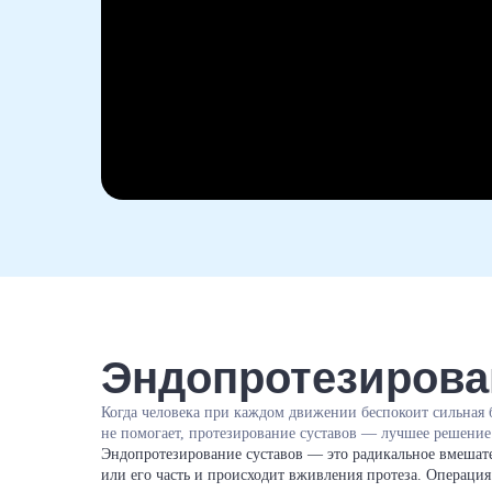
Эндопротезирова
Когда человека при каждом движении беспокоит сильная б
не помогает, протезирование суставов — лучшее решение
Эндопротезирование суставов — это радикальное вмешате
или его часть и происходит вживления протеза. Операция