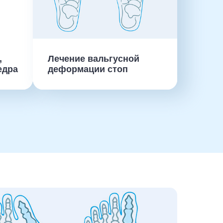
,
Лечение вальгусной
едра
деформации стоп