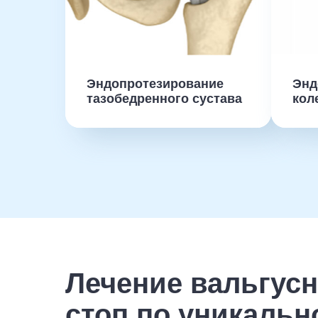
Эндопротезирование
Энд
тазобедренного сустава
кол
Лечение вальгус
стоп по уникальн