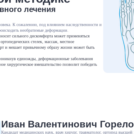
ивного лечения
ловека. К сожалению, под влиянием наследственности и
роисходить необратимые деформации.
иносит сильного дискомфорта может применяться
 ортопедических стелек, массаж, местное
орт и мешает привычному образу жизни может быть
Возникнув единожды, деформационные заболевания
нное хирургическое вмешательство позволит победить
Иван Валентинович Горел
Кандидат медицинских наук, врач хирург, травматолог, ортопед высшей 