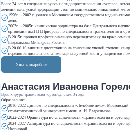
Более 24 лет я специализируюсь на эндопротезировании суставов, остео
лечении вальгусной деформации стоп по минимально инвазивной мето
1996г. – 2002 г. учился в Московском государственном медико-стом
дело.
2003г. – 2005г. клиническая ординатура на базе Центрального научн
ортопедии им.Н.Н.Приорова по специальности травматология и орт
В 2015г. прошел профессиональную переподготовку на врача сем
Евдокимова Минздрава России.
В 20.06.16 защитил диссертацию на соискание ученой степени канд
переломов дистального эпиметафиза лучевой кости у пациентов пожи
Узнать подробнее
Анастасия Ивановна Горел
Врач хирург, травматолог-ортопед, стаж 3 года.
Образование:
2016-2022 Диплом по специальности «Лечебное дело», Московский 
стоматологический университет имени А. И. Евдокимова.
2022-2024 Ординатура по специальности «Травматология и ортопе
2024-2027 Аспирантура по специальности «Травматология и ортоп
Насоновой.