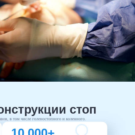
онструкции стоп
вов, в том числе голеностопного и коленного.
10 000+