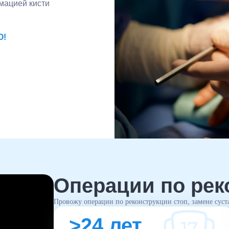
мацией кисти
О!
Операции по рек
Провожу операции по реконструкции стоп, замене суста
>24 лет