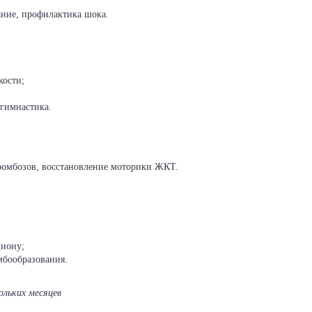
ние, профилактика шока.
кости;
 гимнастика.
ромбозов, восстановление моторики ЖКТ.
циону;
омбообразования.
кольких месяцев