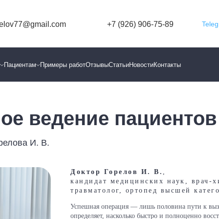
relov77@gmail.com
+7 (926) 906-75-89
Tele
ы
Пациентам
Примеры работ
Отзывы
Статьи
Новости
Контакты
ое ведение пациентов
елова И. В.
Доктор Горелов И. В.
,
кандидат медицинских наук, врач‑х
травматолог, ортопед высшей катег
Успешная операция — лишь половина пути к выз
определяет, насколько быстро и полноценно восст