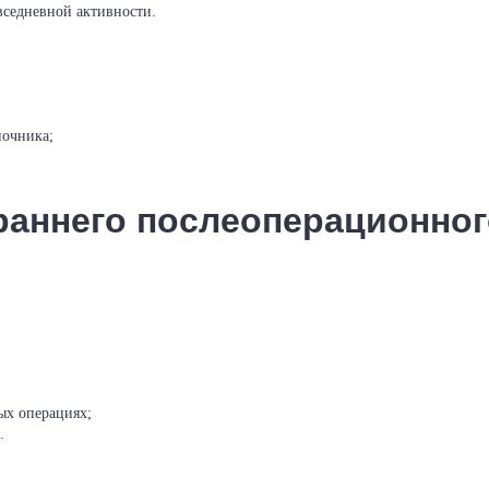
вседневной активности.
ночника;
раннего послеоперационног
ых операциях;
.