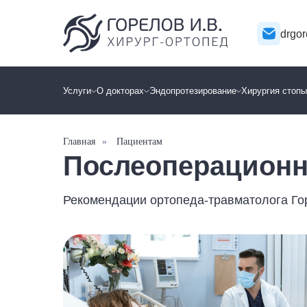
drgo
Услуги
О докторах
Эндопротезирование
Хирургия стоп
Главная
»
Пациентам
Послеоперационн
Рекомендации ортопеда-травматолога Гор