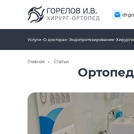
drgo
Услуги
О докторах
Эндопротезирование
Хирурги
Главная
»
Статьи
Ортопед