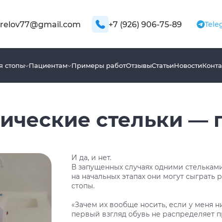
relov77@gmail.com
+7 (926) 906-75-89
Tele
я стопы
Пациентам
Примеры работ
Отзывы
Статьи
Новости
Конта
ические стельки — 
И да, и нет.
В запущенных случаях одними стельками
на начальных этапах они могут сыграть
стопы.
«Зачем их вообще носить, если у меня н
первый взгляд обувь не распределяет п