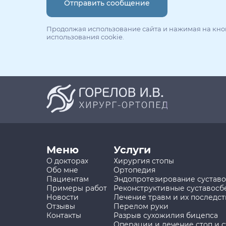
Отправить сообщение
Продолжая использование сайта и нажимая на кноп
использования cookie.
Меню
Услуги
О докторах
Хирургия стопы
Обо мне
Ортопедия
Пациентам
Эндопротезирование сустав
Примеры работ
Реконструктивные суставос
Новости
Лечение травм и их последс
Отзывы
Перелом руки
Контакты
Разрыв сухожилия бицепса
Операции и лечение стоп и с