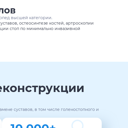
лов
топед высшей категории.
уставов, остеосинтезе костей, артроскопии
мации стоп по минимально инвазивной
еконструкции
мене суставов, в том числе голеностопного и