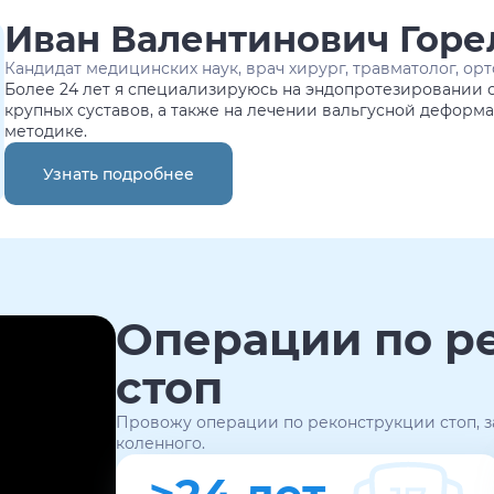
Иван Валентинович Горе
Кандидат медицинских наук, врач хирург, травматолог, ор
Более 24 лет я специализируюсь на эндопротезировании с
крупных суставов, а также на лечении вальгусной дефор
методике.
Узнать подробнее
Операции по р
стоп
Провожу операции по реконструкции стоп, за
коленного.