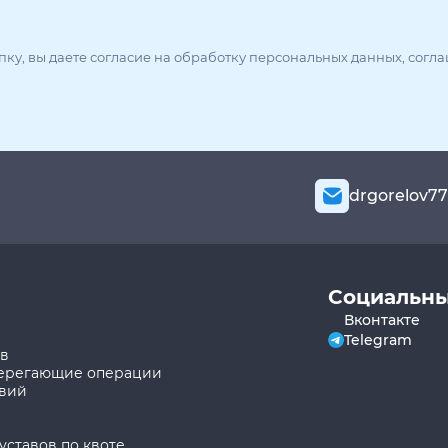
ку, вы даете согласие на обработку персональных данных, согл
drgorelov7
Социальны
Вконтакте
Telegram
ов
берегающие операции
твий
уставов по квоте