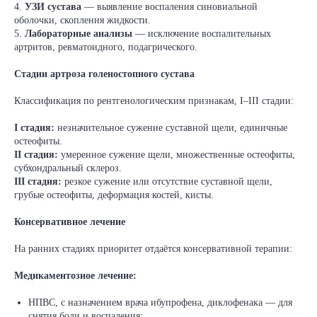
4.
УЗИ сустава
— выявление воспаления синовиальной
оболочки, скопления жидкости.
5.
Лабораторные анализы
— исключение воспалительных
артритов, ревматоидного, подагрического.
Стадии артроза голеностопного сустава
Классификация по рентгенологическим признакам, I–III стадии:
I стадия:
незначительное сужение суставной щели, единичные
остеофиты.
II стадия:
умеренное сужение щели, множественные остеофиты,
субхондральный склероз.
III стадия:
резкое сужение или отсутствие суставной щели,
грубые остеофиты, деформация костей, кисты.
Консервативное лечение
На ранних стадиях приоритет отдаётся консервативной терапии:
Медикаментозное лечение:
НПВС, с назначением врача ибупрофена, диклофенака — для
снятия боли и воспаления;