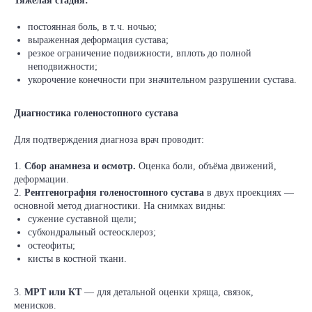
Тяжёлая стадия:
постоянная боль, в т. ч. ночью;
выраженная деформация сустава;
резкое ограничение подвижности, вплоть до полной
неподвижности;
укорочение конечности при значительном разрушении сустава.
Диагностика голеностопного сустава
Для подтверждения диагноза врач проводит:
1.
Сбор анамнеза и осмотр.
Оценка боли, объёма движений,
деформации.
2.
Рентгенография голеностопного сустава
в двух проекциях —
основной метод диагностики. На снимках видны:
сужение суставной щели;
субхондральный остеосклероз;
остеофиты;
кисты в костной ткани.
3.
МРТ или КТ
— для детальной оценки хряща, связок,
менисков.