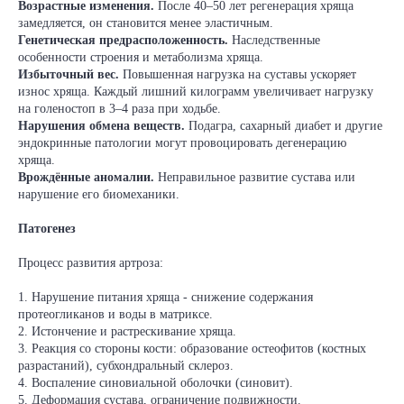
Возрастные изменения.
После 40–50 лет регенерация хряща
замедляется, он становится менее эластичным.
Генетическая предрасположенность.
Наследственные
особенности строения и метаболизма хряща.
Избыточный вес.
Повышенная нагрузка на суставы ускоряет
износ хряща. Каждый лишний килограмм увеличивает нагрузку
на голеностоп в 3–4 раза при ходьбе.
Нарушения обмена веществ.
Подагра, сахарный диабет и другие
эндокринные патологии могут провоцировать дегенерацию
хряща.
Врождённые аномалии.
Неправильное развитие сустава или
нарушение его биомеханики.
Патогенез
Процесс развития артроза:
1. Нарушение питания хряща - снижение содержания
протеогликанов и воды в матриксе.
2. Истончение и растрескивание хряща.
3. Реакция со стороны кости: образование остеофитов (костных
разрастаний), субхондральный склероз.
4. Воспаление синовиальной оболочки (синовит).
5. Деформация сустава, ограничение подвижности.