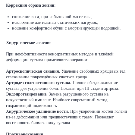
Коррекция образа жизни:
снижение веса, при избыточной массе тела;
исключение длительных статических нагрузок;
ношение комфортной обуви с амортизирующей подошвой.
Хирургическое лечение
При неэффективности консервативных методов и тяжёлой
деформации сустава применяются операции:
Артроскопическая санация.
Удаление свободных хрящевых тел,
сглаживание повреждённых участков хряща.
Артродез голеностопного сустава.
Полное обездвиживание
сустава для устранения боли. Показан при III стадии артроза.
Эндопротезирование.
Замена разрушенного сустава на
искусственный имплант. Наиболее современный метод,
сохраняющий подвижность.
Хирургическое удлинение кости.
При укорочении костей голени
из‑за деформации или предшествующих травм. Позволяет
восстановить биомеханику сустава.
Противопоказания