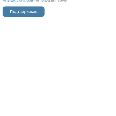
конфиденциальности
и использования cookie.
Подтверждаю
drgorelov77@gmail.com
+7 (495) 885-97-03
Заказать обратный звонок
Загрузить результаты МРТ